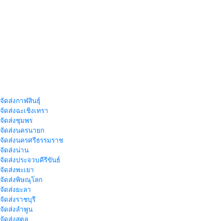
จัดส่งกาฬสินธุ์
าจัดส่งฉะเชิงเทรา
าจัดส่งชุมพร
าจัดส่งนครนายก
าจัดส่งนครศรีธรรมราช
าจัดส่งน่าน
าจัดส่งประจวบคีรีขันธ์
าจัดส่งพะเยา
าจัดส่งพิษณุโลก
าจัดส่งยะลา
จัดส่งราชบุรี
าจัดส่งลำพูน
าจัดส่งสตูล