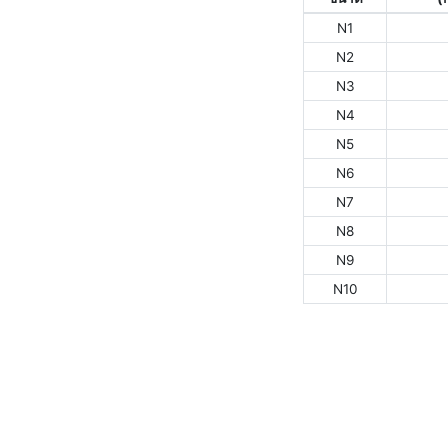
N1
N2
N3
N4
N5
N6
N7
N8
N9
N10