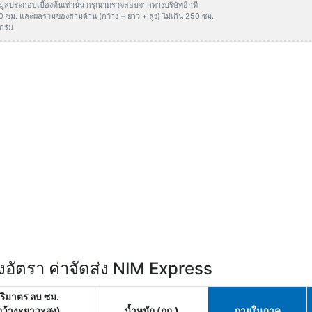
ข้อมูลประกอบเบื้องต้นเท่านั้น กรุณาตรวจสอบจากทางบริษัทอีกที
50 ซม. และผลรวมของสามด้าน (กว้าง + ยาว + สูง) ไม่เกิน 250 ซม.
กรัม
อัตรา ค่าจัดส่ง NIM Express
ริมาตร ลบ ซม.
กว้างxยาวxสูง)
น้ำหนัก (กก.)
ภายในภาค