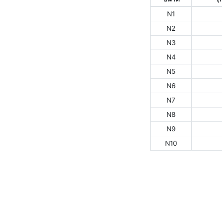
N1
N2
N3
N4
N5
N6
N7
N8
N9
N10