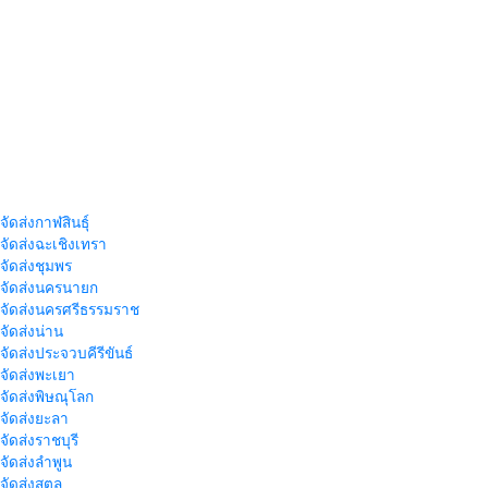
จัดส่งกาฬสินธุ์
าจัดส่งฉะเชิงเทรา
าจัดส่งชุมพร
าจัดส่งนครนายก
าจัดส่งนครศรีธรรมราช
าจัดส่งน่าน
าจัดส่งประจวบคีรีขันธ์
าจัดส่งพะเยา
าจัดส่งพิษณุโลก
าจัดส่งยะลา
จัดส่งราชบุรี
าจัดส่งลำพูน
าจัดส่งสตูล