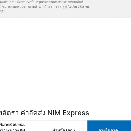
ข้อมูลประกอบเบื้องต้นเท่านั้น กรุณาตรวจสอบจากทางบริษัทอีกที
50 ซม. และผลรวมของสามด้าน (กว้าง + ยาว + สูง) ไม่เกิน 250 ซม.
กรัม
อัตรา ค่าจัดส่ง NIM Express
ริมาตร ลบ ซม.
กว้างxยาวxสูง)
น้ำหนัก (กก.)
ภายในภาค