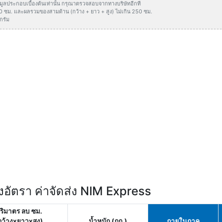
ข้อมูลประกอบเบื้องต้นเท่านั้น กรุณาตรวจสอบจากทางบริษัทอีกที
50 ซม. และผลรวมของสามด้าน (กว้าง + ยาว + สูง) ไม่เกิน 250 ซม.
กรัม
อัตรา ค่าจัดส่ง NIM Express
ริมาตร ลบ ซม.
กว้างxยาวxสูง)
น้ำหนัก (กก.)
ภายในภาค