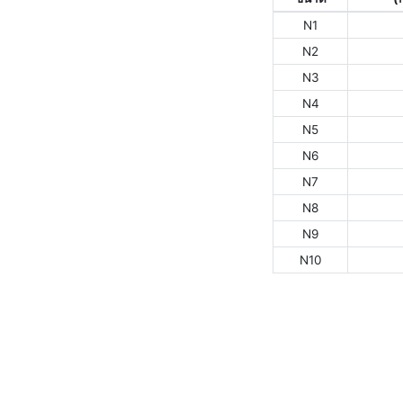
N1
N2
N3
N4
N5
N6
N7
N8
N9
N10