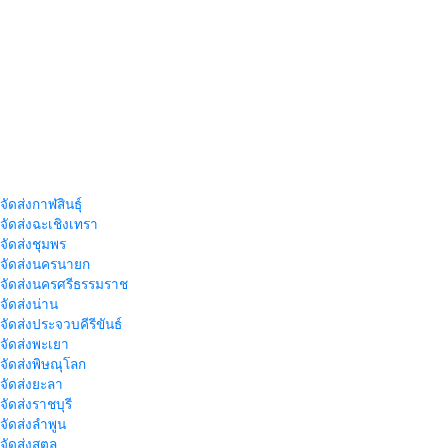
จัดส่งกาฬสินธุ์
าจัดส่งฉะเชิงเทรา
าจัดส่งชุมพร
าจัดส่งนครนายก
าจัดส่งนครศรีธรรมราช
าจัดส่งน่าน
าจัดส่งประจวบคีรีขันธ์
าจัดส่งพะเยา
าจัดส่งพิษณุโลก
าจัดส่งยะลา
จัดส่งราชบุรี
าจัดส่งลำพูน
าจัดส่งสตูล