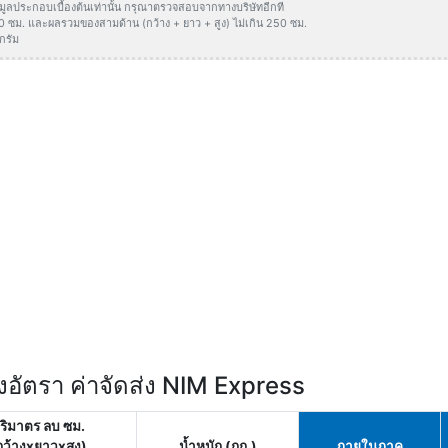
ข้อมูลประกอบเบื้องต้นเท่านั้น กรุณาตรวจสอบจากทางบริษัทอีกที
50 ซม. และผลรวมของสามด้าน (กว้าง + ยาว + สูง) ไม่เกิน 250 ซม.
กรัม
อัตรา ค่าจัดส่ง NIM Express
ริมาตร ลบ ซม.
กว้างxยาวxสูง)
น้ำหนัก (กก.)
ภายในภาค