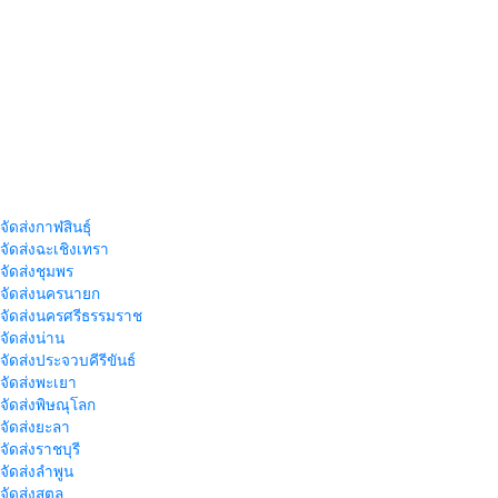
จัดส่งกาฬสินธุ์
าจัดส่งฉะเชิงเทรา
าจัดส่งชุมพร
าจัดส่งนครนายก
าจัดส่งนครศรีธรรมราช
าจัดส่งน่าน
าจัดส่งประจวบคีรีขันธ์
าจัดส่งพะเยา
าจัดส่งพิษณุโลก
าจัดส่งยะลา
จัดส่งราชบุรี
าจัดส่งลำพูน
าจัดส่งสตูล