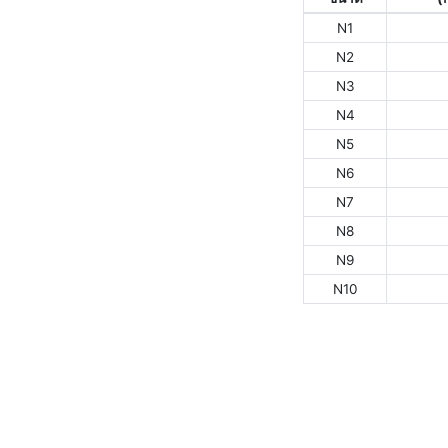
N1
N2
N3
N4
N5
N6
N7
N8
N9
N10