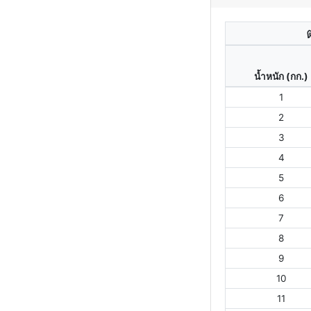
น้ำหนัก (กก.)
1
2
3
4
5
6
7
8
9
10
11