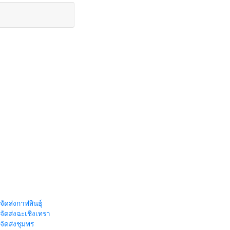
จัดส่งกาฬสินธุ์
าจัดส่งฉะเชิงเทรา
าจัดส่งชุมพร