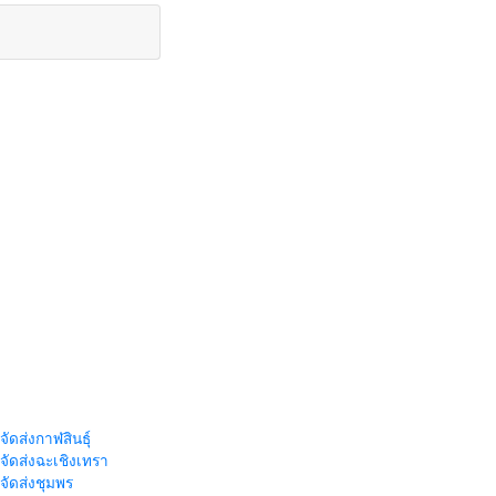
จัดส่งกาฬสินธุ์
าจัดส่งฉะเชิงเทรา
าจัดส่งชุมพร