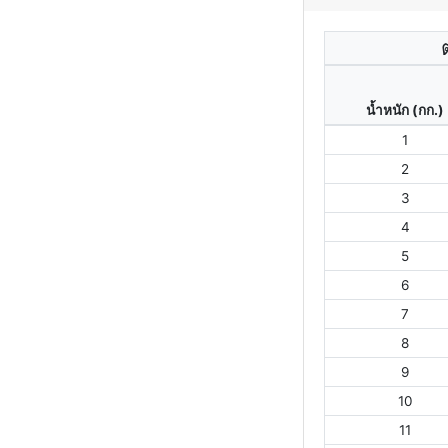
น้ำหนัก (กก.)
1
2
3
4
5
6
7
8
9
10
11