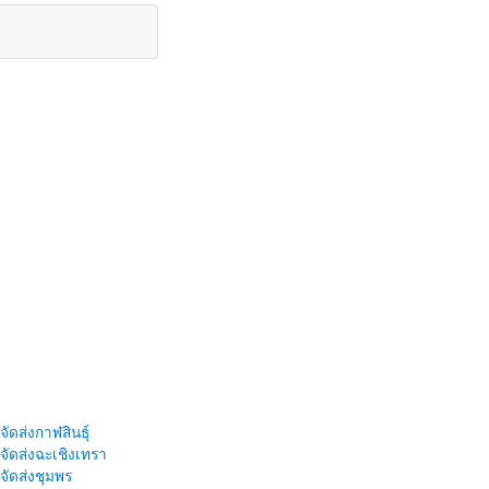
จัดส่งกาฬสินธุ์
าจัดส่งฉะเชิงเทรา
าจัดส่งชุมพร