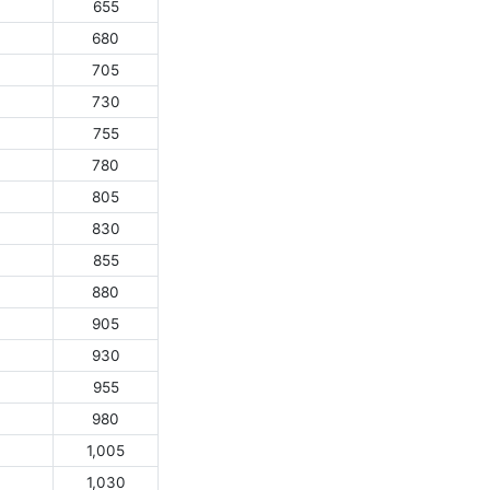
655
680
705
730
755
780
805
830
855
880
905
930
955
980
1,005
1,030