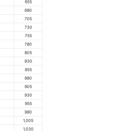
655
680
705
730
755
780
805
830
855
880
905
930
955
980
1,005
1,030