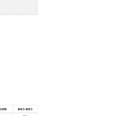
งเทพ
ตจว-ตจว