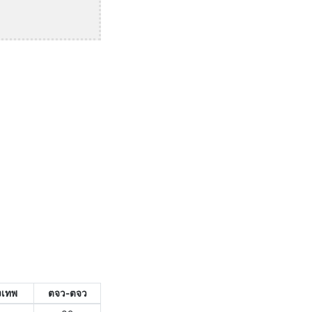
งเทพ
ตจว-ตจว