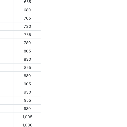
655
680
705
730
755
780
805
830
855
880
905
930
955
980
1,005
1,030