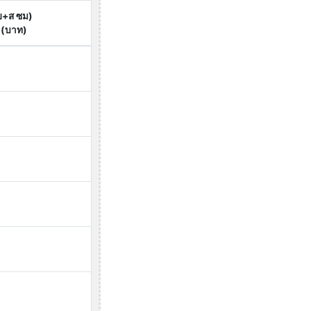
ย+ส ซม)
 (บาท)